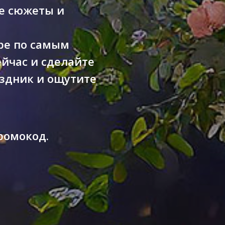
е сюжеты и
тре по самым
йчас и сделайте
аздник и ощутите
ромокод.