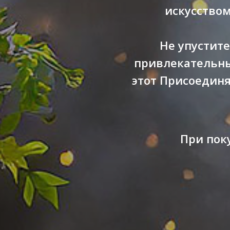
искусство
Не упустите
привлекательны
этот Присоединя
При пок