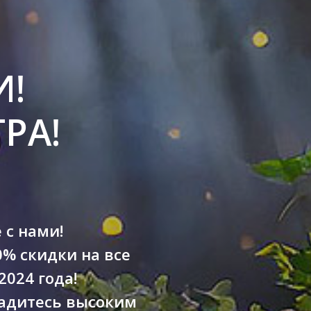
И!
РА!
 с нами!
0% скидки на все
2024 года!
ладитесь высоким