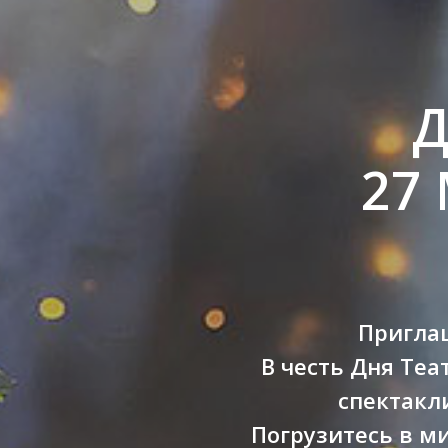
Д
27
Приглаш
В честь Дня Теа
спектакли
Погрузитесь в м